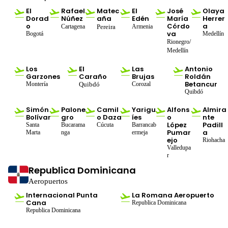
El
Rafael
Matec
El
José
Olaya
Dorad
Núñez
aña
Edén
María
Herrer
o
Córdo
a
Cartagena
Pereira
Armenia
va
Bogotá
Medellín
Rionegro/
Medellín
Los
El
Las
Antonio
Garzones
Caraño
Brujas
Roldán
Betancur
Montería
Quibdó
Corozal
Quibdó
Simón
Palone
Camil
Yarigu
Alfons
Almira
Bolívar
gro
o Daza
íes
o
nte
López
Padill
Santa
Bucarama
Cúcuta
Barrancab
Pumar
a
Marta
nga
ermeja
ejo
Riohacha
Valledupa
r
Republica Dominicana
Aeropuertos
Internacional Punta
La Romana Aeropuerto
Cana
Republica Dominicana
Republica Dominicana